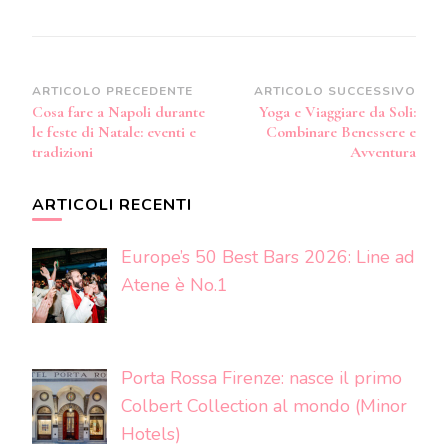
Navigazione
ARTICOLO PRECEDENTE
ARTICOLO SUCCESSIVO
Cosa fare a Napoli durante
Yoga e Viaggiare da Soli:
articoli
le feste di Natale: eventi e
Combinare Benessere e
tradizioni
Avventura
ARTICOLI RECENTI
Europe’s 50 Best Bars 2026: Line ad
Atene è No.1
Porta Rossa Firenze: nasce il primo
Colbert Collection al mondo (Minor
Hotels)