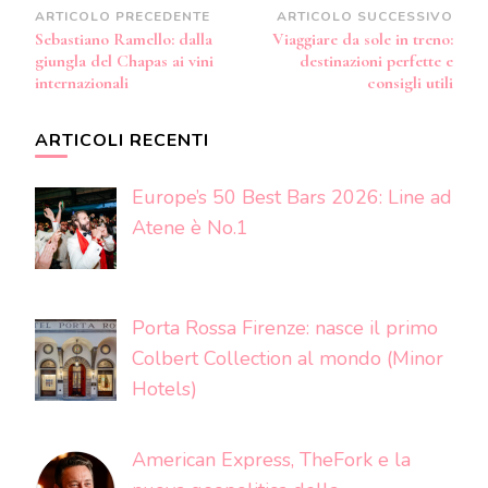
Navigazione
ARTICOLO PRECEDENTE
ARTICOLO SUCCESSIVO
Sebastiano Ramello: dalla
Viaggiare da sole in treno:
articoli
giungla del Chapas ai vini
destinazioni perfette e
internazionali
consigli utili
ARTICOLI RECENTI
Europe’s 50 Best Bars 2026: Line ad
Atene è No.1
Porta Rossa Firenze: nasce il primo
Colbert Collection al mondo (Minor
Hotels)
American Express, TheFork e la