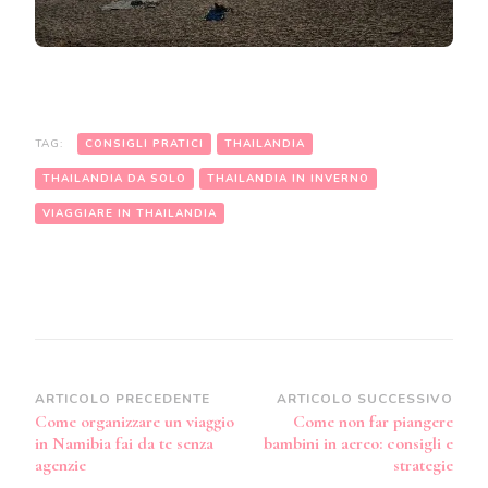
TAG:
CONSIGLI PRATICI
THAILANDIA
THAILANDIA DA SOLO
THAILANDIA IN INVERNO
VIAGGIARE IN THAILANDIA
Navigazione
ARTICOLO PRECEDENTE
ARTICOLO SUCCESSIVO
Come organizzare un viaggio
Come non far piangere
articoli
in Namibia fai da te senza
bambini in aereo: consigli e
agenzie
strategie