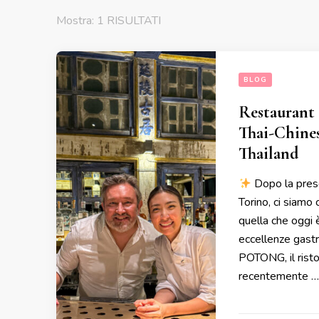
Mostra: 1 RISULTATI
BLOG
Restaurant
Thai-Chine
Thailand
Dopo la pres
Torino, ci siamo
quella che oggi è
eccellenze gastr
POTONG, il risto
recentemente …