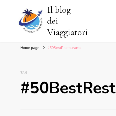
Il blog
dei
Viaggiatori
Home page
#50BestRestaurants
TAG
#50BestRest