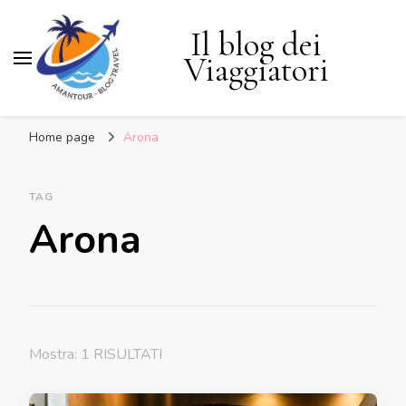
Il blog dei
Viaggiatori
Home page
Arona
TAG
Arona
Mostra: 1 RISULTATI