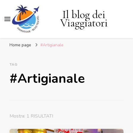
Il blog dei
Viaggiatori
Home page
#Artigianale
TAG
#Artigianale
Mostra: 1 RISULTATI