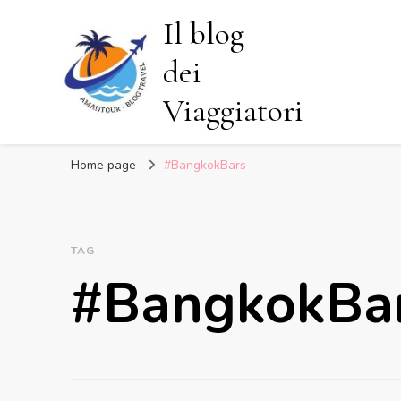
Il blog
dei
Viaggiatori
Home page
#BangkokBars
TAG
#BangkokBa