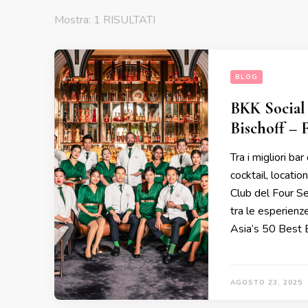
Mostra: 1 RISULTATI
BLOG
BKK Social 
Bischoff –
Tra i migliori b
cocktail, locatio
Club del Four S
tra le esperienze
Asia’s 50 Best 
AGOSTO 23, 2025