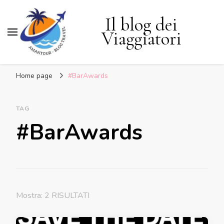
Il blog dei
Viaggiatori
Home page
#BarAwards
TAG
#BarAwards
Mostra: 2 RISULTATI