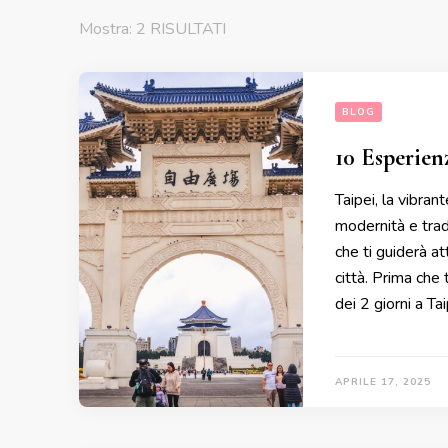
Mostra: 2 RISULTATI
BLOG
10 Esperien
Taipei, la vibran
modernità e tradi
che ti guiderà at
città. Prima che 
dei 2 giorni a Tai
APRILE 17, 2025