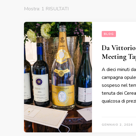
Mostra: 1 RISULTATI
BLOG
Da Vittori
Meeting Tap
A dieci minuti d
campagna opulen
sospeso nel temp
tenuta dei Cerea 
qualcosa di prez
GENNAIO 2, 2026