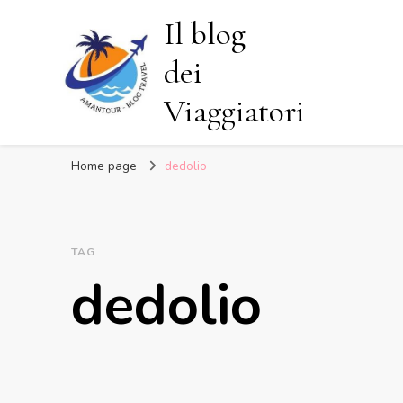
Il blog
dei
Viaggiatori
Home page
dedolio
TAG
dedolio