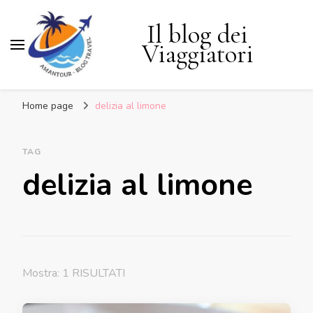
Il blog dei
Viaggiatori
Home page
delizia al limone
TAG
delizia al limone
Mostra: 1 RISULTATI