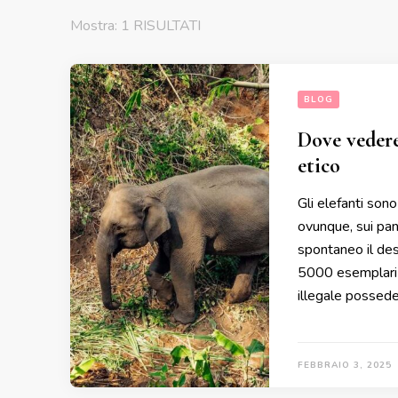
Mostra: 1 RISULTATI
BLOG
Dove vedere
etico
Gli elefanti sono
ovunque, sui pant
spontaneo il desi
5000 esemplari d
illegale possed
FEBBRAIO 3, 2025