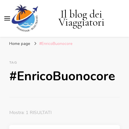
Il blog dei
Viaggiatori
Home page
#EnricoBuonocore
TAG
#EnricoBuonocore
Mostra: 1 RISULTATI