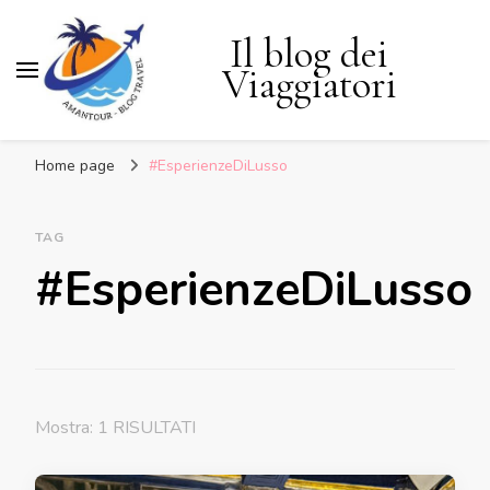
Il blog dei
Viaggiatori
Home page
#EsperienzeDiLusso
TAG
#EsperienzeDiLusso
Mostra: 1 RISULTATI