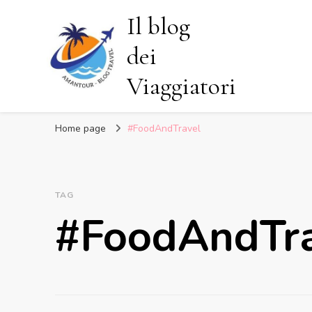
Il blog
dei
Viaggiatori
Home page
#FoodAndTravel
TAG
#FoodAndTra