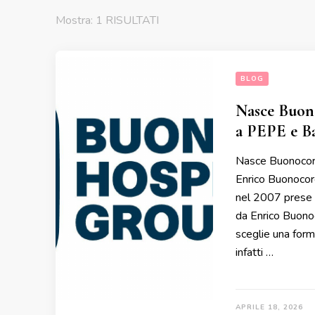
Mostra: 1 RISULTATI
BLOG
Nasce Buono
a PEPE e B
Nasce Buonocore
Enrico Buonocore
nel 2007 prese i
da Enrico Buonoc
sceglie una form
infatti …
APRILE 18, 2026