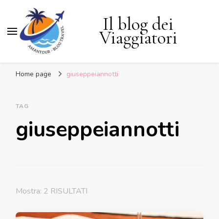
Il blog dei
Viaggiatori
Home page
giuseppeiannotti
TAG
giuseppeiannotti
Mostra: 2 RISULTATI