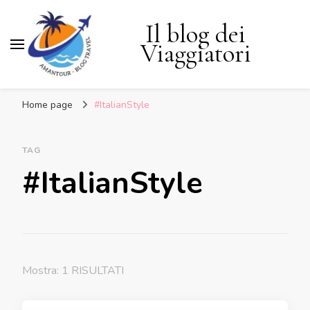
Il blog dei
Viaggiatori
Home page
#ItalianStyle
TAG
#ItalianStyle
Mostra: 1 RISULTATI