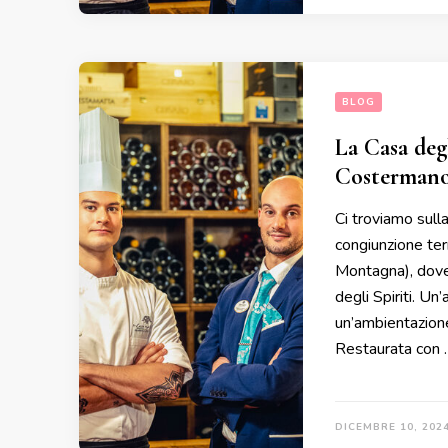
BLOG
La Casa deg
Costermano
Ci troviamo sull
congiunzione ter
Montagna), dove l
degli Spiriti. U
un’ambientazione
Restaurata con 
DICEMBRE 10, 202