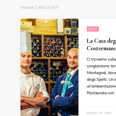
Mostra: 2 RISULTATI
BLOG
La Casa deg
Costermano
Ci troviamo sull
congiunzione ter
Montagna), dove l
degli Spiriti. U
un’ambientazione
Restaurata con 
MARZO 15, 2025