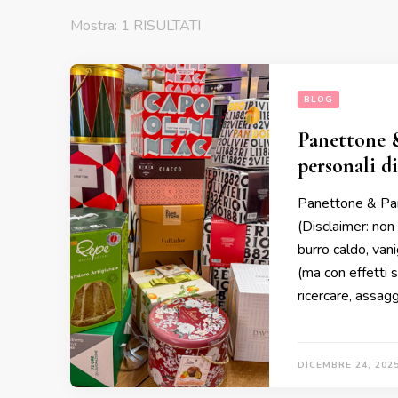
Mostra: 1 RISULTATI
BLOG
Panettone &
personali di
Panettone & Pan
(Disclaimer: non
burro caldo, vani
(ma con effetti 
ricercare, assagg
DICEMBRE 24, 202