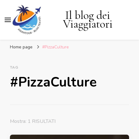
Il blog dei
Viaggiatori
Home page
#PizzaCulture
TAG
#PizzaCulture
Mostra: 1 RISULTATI