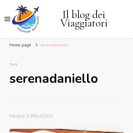
Il blog dei
Viaggiatori
Home page
serenadaniello
TAG
serenadaniello
Mostra: 2 RISULTATI