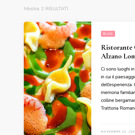
Mostra: 2 RISULTATI
BLOG
Ristorante
Alzano Lom
Ci sono luoghi in
in cui il paesag
dell’esperienza.
memoria familiar
colline bergamas
Trattoria Roman
NOVEMBRE 22, 202