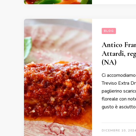
BLOG
Antico Fran
Attardi, re
(NA)
Ci accomodiamo a
Treviso Extra Dr
paglierino scaric
floreale con note
gusto è asciutto
DICEMBRE 10, 202