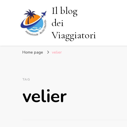
Il blog
dei
Viaggiatori
Home page
velier
TAG
velier