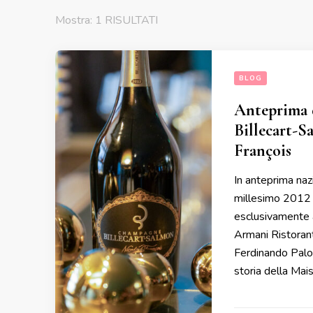
Mostra: 1 RISULTATI
BLOG
Anteprima d
Billecart-S
François
In anteprima naz
millesimo 2012 d
esclusivamente a
Armani Ristorant
Ferdinando Palom
storia della Mai