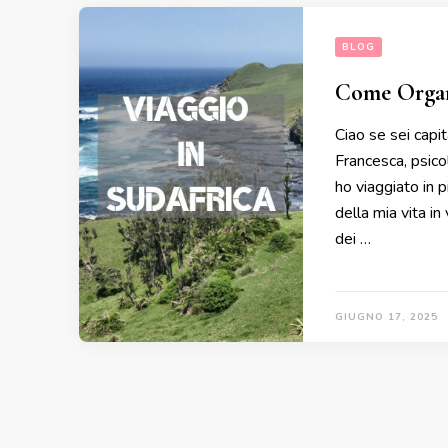
BLOG
Come Organi
Ciao se sei capi
Francesca, psico
ho viaggiato in p
della mia vita in
dei …
GIUGNO 17, 2025