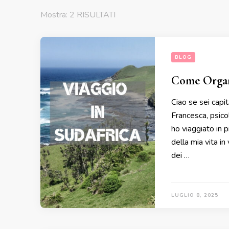
Mostra: 2 RISULTATI
BLOG
Come Organi
Ciao se sei capi
Francesca, psico
ho viaggiato in p
della mia vita in
dei …
LUGLIO 8, 2025