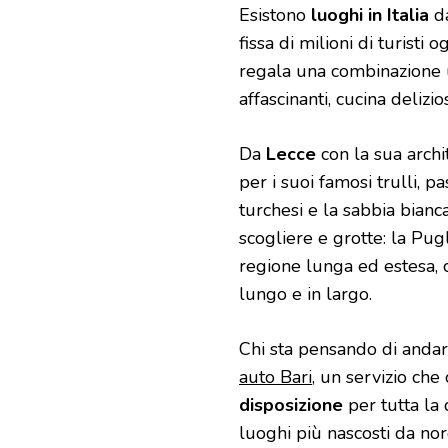
Esistono
luoghi in Italia
da
fissa di milioni di turisti
regala una combinazione uni
affascinanti, cucina delizi
Da
Lecce
con la sua arch
per i suoi famosi trulli, 
turchesi e la sabbia bianc
scogliere e grotte: la Pug
regione lunga ed estesa,
lungo e in largo.
Chi sta pensando di andar
auto Bari
, un servizio ch
disposizione
per tutta la
luoghi più nascosti da nor