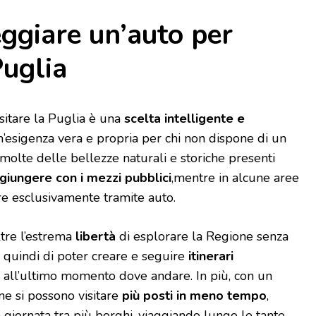
ggiare un’auto per
Puglia
sitare la Puglia è una
scelta intelligente e
’esigenza vera e propria per chi non dispone di un
molte delle bellezze naturali e storiche presenti
aggiungere con i mezzi pubblici
,mentre in alcune aree
re esclusivamente tramite auto.
ltre l’estrema
libertà
di esplorare la Regione senza
e quindi di poter creare e seguire
itinerari
 all’ultimo momento dove andare. In più, con un
one si possono visitare
più posti in meno tempo
,
 giornata tra più borghi, viaggiando lungo le tante