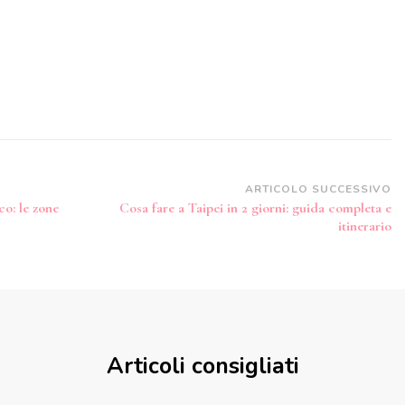
ARTICOLO SUCCESSIVO
o: le zone
Cosa fare a Taipei in 2 giorni: guida completa e
itinerario
Articoli consigliati