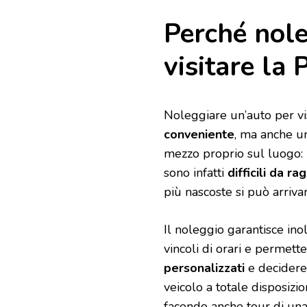
Perché nole
visitare la 
Noleggiare un’auto per vi
conveniente
, ma anche un
mezzo proprio sul luogo: 
sono infatti
difficili da r
più nascoste si può arriva
Il noleggio garantisce ino
vincoli di orari e permett
personalizzati
e decidere
veicolo a totale disposizi
facendo anche tour di una