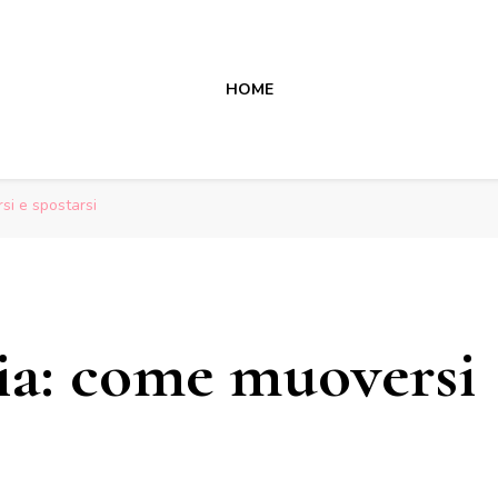
HOME
si e spostarsi
lia: come muoversi