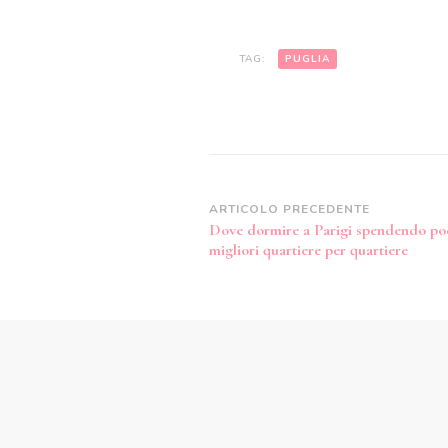
TAG:
PUGLIA
Navigazione
ARTICOLO PRECEDENTE
Dove dormire a Parigi spendendo poc
articoli
migliori quartiere per quartiere