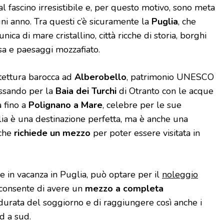
l fascino irresistibile e, per questo motivo, sono meta
 ogni anno. Tra questi c’è sicuramente la
Puglia
, che
ca di mare cristallino, città ricche di storia, borghi
osa e paesaggi mozzafiato.
itettura barocca ad
Alberobello
, patrimonio UNESCO
passando per la
Baia dei Turchi
di Otranto con le acque
a fino a
Polignano a Mare
, celebre per le sue
lia è una destinazione perfetta, ma è anche una
 che
richiede un mezzo
per poter essere visitata in
e in vacanza in Puglia, può optare per il
noleggio
e consente di avere un
mezzo a completa
 durata del soggiorno e di raggiungere così anche i
d a sud.