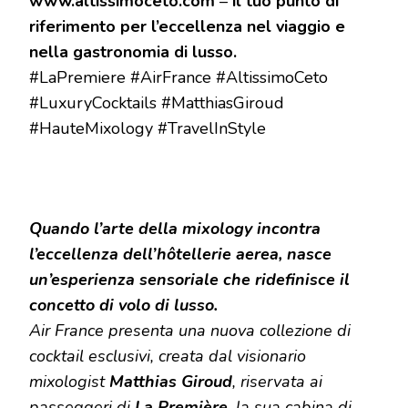
www.altissimoceto.com
–
il tuo punto di
riferimento per l’eccellenza nel viaggio e
nella gastronomia di lusso.
#LaPremiere #AirFrance #AltissimoCeto
#LuxuryCocktails #MatthiasGiroud
#HauteMixology #TravelInStyle
Quando l’arte della mixology incontra
l’eccellenza dell’hôtellerie aerea, nasce
un’esperienza sensoriale che ridefinisce il
concetto di volo di lusso.
Air France presenta una nuova collezione di
cocktail esclusivi, creata dal visionario
mixologist
Matthias Giroud
, riservata ai
passeggeri di
La Première
, la sua cabina di