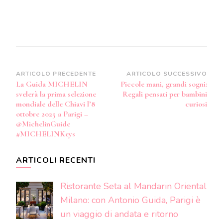
Navigazione
ARTICOLO PRECEDENTE
ARTICOLO SUCCESSIVO
La Guida MICHELIN
Piccole mani, grandi sogni:
articoli
svelerà la prima selezione
Regali pensati per bambini
mondiale delle Chiavi l’8
curiosi
ottobre 2025 a Parigi –
@MichelinGuide
#MICHELINKeys
ARTICOLI RECENTI
Ristorante Seta al Mandarin Oriental
Milano: con Antonio Guida, Parigi è
un viaggio di andata e ritorno