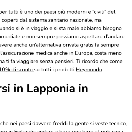
er tutti è uno dei paesi più moderni e “civili” del
operti dal sistema sanitario nazionale, ma
quando si è in viaggio e si sta male abbiamo bisogno
 immediate e non sempre possiamo aspettare d’andare
avere anche un’alternativa privata gratis fa sempre
l’assicurazione medica anche in Europa, costa meno
ma ti fa viaggiare senza pensieri. Ti ricordo che come
10% di sconto
su tutti i prodotti
Heymondo
.
si in Lapponia in
 che nei paesi davvero freddi la gente si veste tecnico,
re in Finlandia andare a bere una birra al pub con i