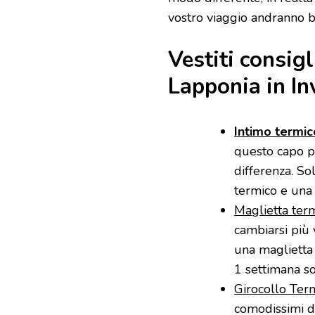
vostro viaggio andranno b
Vestiti consigl
Lapponia in In
Intimo termic
questo capo pe
differenza. S
termico e una
Maglietta ter
cambiarsi più v
una maglietta
1 settimana s
Girocollo Ter
comodissimi d