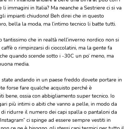
te li immagini in Italia? Ma neanche a Sestriere ci si va
 gli impianti chiudono! Beh direi che in questo
 bella la moda, ma l’intimo tecnico li batte tutti.
 tantissimo che in realtà nell’inverno nordico non si
caffè o rimpinzarsi di cioccolatini, ma la gente fa
o che quando scende sotto i -30C un po’ meno, ma
uona media.
 state andando in un paese freddo dovete portare in
ete forse fare qualche acquisto perché è
ti bene, ossia con abbigliamento super tecnico. Io
ri più intimi o abiti che vanno a pelle, in modo da
di ridurre il numero dei capi spalla o pantaloni da
“Instagram” ci spinge ad essere sempre vestiti in
non ce ne è bisogno, gli stessi capi termici per tutto il