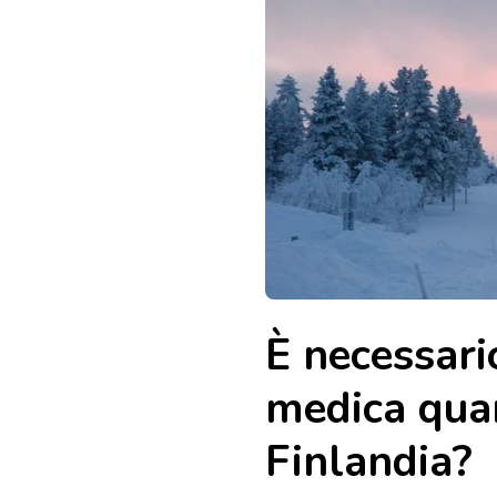
È necessari
medica quan
Finlandia?