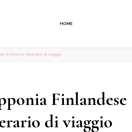
HOME
 in Inverno: itinerario di viaggio
apponia Finlandese
erario di viaggio