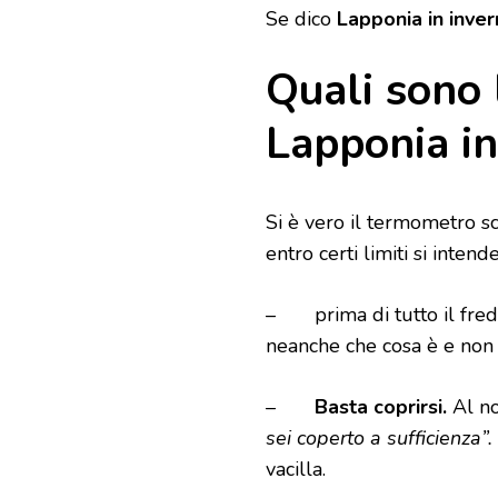
Se dico
Lapponia in inve
Quali sono 
Lapponia in
Si è vero il termometro s
entro certi limiti si intend
– prima di tutto il fred
neanche che cosa è e non 
–
Basta coprirsi.
Al no
sei coperto a sufficienza”.
vacilla.