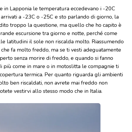
o e in Lapponia le temperatura eccedevano i -20C
arrivati a -23C o -25C e sto parlando di giorno, la
ito troppo la questione, ma quello che ho capito è
 grande escursione tra giorno e notte, perché come
e latitudini il sole non riscalda molto. Riassumendo
 che fa molto freddo, ma se ti vesti adeguatamente
ll’aperto senza morire di freddo, e quando si fanno
di più come in mare o in motoslitta le compagnie ti
 copertura termica. Per quanto riguarda gli ambienti
molto ben riscaldati, non avrete mai freddo non
tete vestirvi allo stesso modo che in Italia.