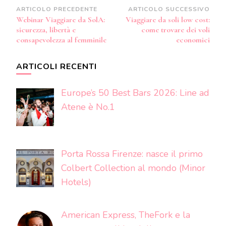
Navigazione
ARTICOLO PRECEDENTE
ARTICOLO SUCCESSIVO
Webinar Viaggiare da SolA:
Viaggiare da soli low cost:
articoli
sicurezza, libertà e
come trovare dei voli
consapevolezza al femminile
economici
ARTICOLI RECENTI
Europe’s 50 Best Bars 2026: Line ad
Atene è No.1
Porta Rossa Firenze: nasce il primo
Colbert Collection al mondo (Minor
Hotels)
American Express, TheFork e la