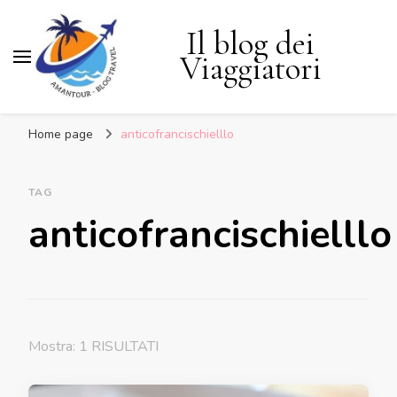
Il blog dei
Viaggiatori
Home page
anticofrancischielllo
TAG
anticofrancischielllo
Mostra: 1 RISULTATI