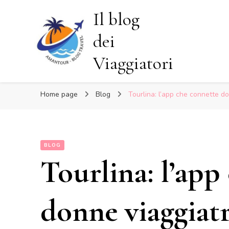
Il blog
dei
Viaggiatori
Home page
Blog
Tourlina: l’app che connette do
BLOG
Tourlina: l’app
donne viaggiat