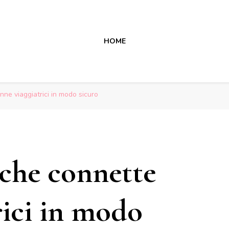
HOME
nne viaggiatrici in modo sicuro
 che connette
rici in modo